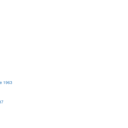
e 1963
37