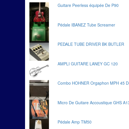
Guitare Peerless équipée De P90
Pédale IBANEZ Tube Screamer
PEDALE TUBE DRIVER BK BUTLER
AMPLI GUITARE LANEY GC 120
Combo HOHNER Orgaphon MPH 45 D
Micro De Guitare Accoustique GHS A1
Pédale Amp TM50